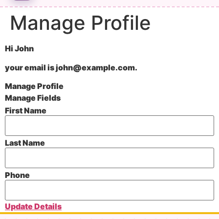
MINHA CONTA
Manage Profile
Hi
John
your email is
john@example.com
.
Manage Profile
Manage Fields
First Name
Last Name
Phone
Update Details