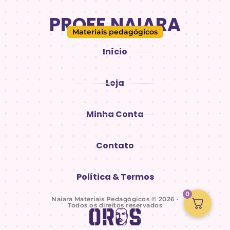
PROFE.NAIARA
Materiais pedagógicos
Início
Loja
Minha Conta
Contato
Política & Termos
0
Naiara Materiais Pedagógicos © 2026 ·
Todos os direitos reservados