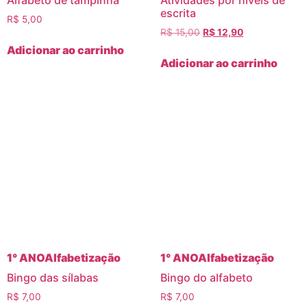
Alfabeto de tampinha
Atividades por níveis de
escrita
R$
5,00
R$
15,00
R$
12,90
Adicionar ao carrinho
Adicionar ao carrinho
1° ANO
Alfabetização
1° ANO
Alfabetização
Bingo das sílabas
Bingo do alfabeto
R$
7,00
R$
7,00