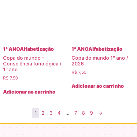
1° ANO
Alfabetização
1° ANO
Alfabetização
Copa do mundo –
Copa do mundo 1° ano /
Consciência fonológica /
2026
1° ano
R$
7,50
R$
7,50
Adicionar ao carrinho
Adicionar ao carrinho
1
2
3
4
…
7
8
9
→