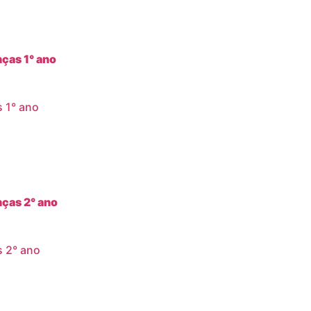
s 1° ano
s 2° ano