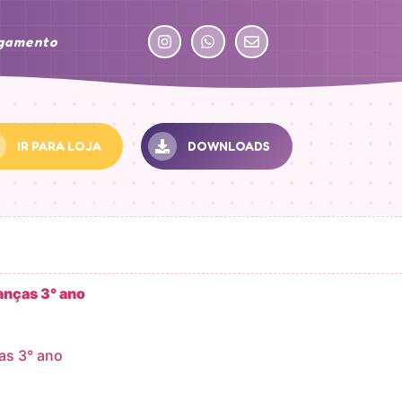
agamento
IR PARA LOJA
DOWNLOADS
as 3° ano