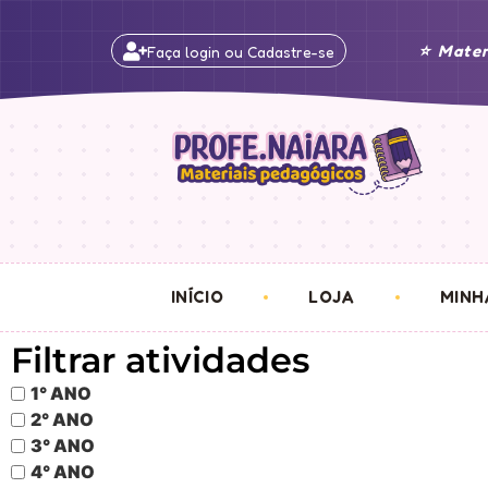
⭐ Mater
Faça login ou Cadastre-se
INÍCIO
LOJA
MINH
Filtrar atividades
1° ANO
2° ANO
3° ANO
4° ANO