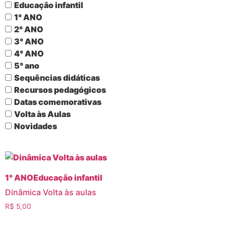
Educação infantil
1° ANO
2° ANO
3° ANO
4° ANO
5° ano
Sequências didáticas
Recursos pedagógicos
Datas comemorativas
Volta às Aulas
Novidades
1° ANO
Educação infantil
Dinâmica Volta às aulas
R$
5,00