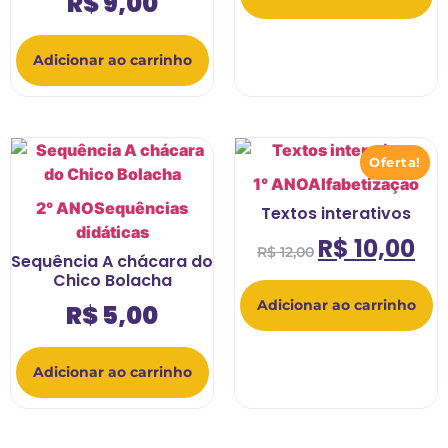
R$
9,00
Adicionar ao carrinho
Oferta!
1° ANO
Alfabetização
2° ANO
Sequências
Textos interativos
didáticas
R$
10,00
R$
12,00
Sequência A chácara do
Chico Bolacha
Adicionar ao carrinho
R$
5,00
Adicionar ao carrinho