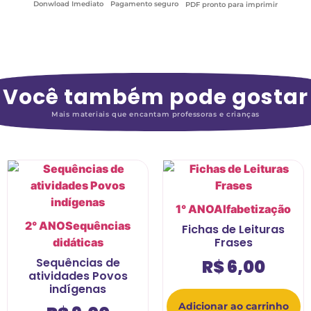
Donwload Imediato
Pagamento seguro
PDF pronto para imprimir
Você também pode gostar
Mais materiais que encantam professoras e crianças
1° ANO
Alfabetização
2° ANO
Sequências
Fichas de Leituras
Frases
didáticas
Sequências de
R$
6,00
atividades Povos
indígenas
Adicionar ao carrinho