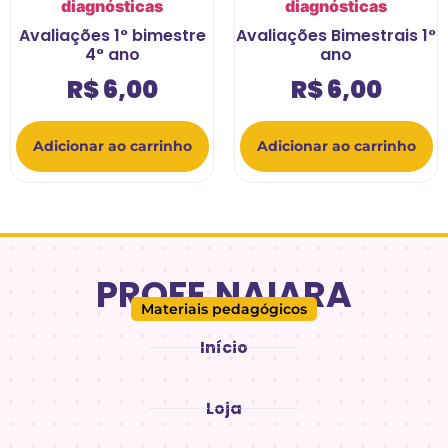
diagnósticas
diagnósticas
Avaliações 1° bimestre
Avaliações Bimestrais 1°
4° ano
ano
R$
6,00
R$
6,00
Adicionar ao carrinho
Adicionar ao carrinho
PROFE.NAIARA
Materiais pedagógicos
Início
Loja