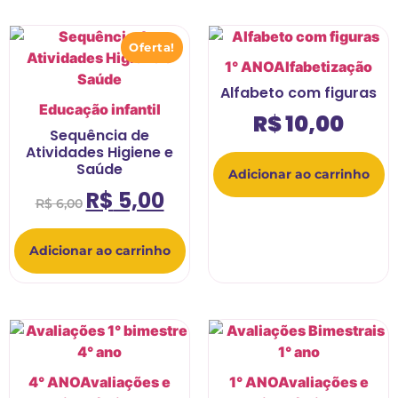
Oferta!
1° ANO
Alfabetização
Alfabeto com figuras
Educação infantil
R$
10,00
Sequência de
Atividades Higiene e
Saúde
Adicionar ao carrinho
R$
5,00
R$
6,00
Adicionar ao carrinho
4° ANO
Avaliações e
1° ANO
Avaliações e