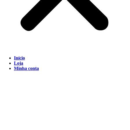
Início
Loja
Minha conta