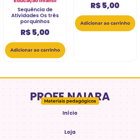
Educação infantil
R$
5,00
Sequência de
Atividades Os três
porquinhos
Adicionar ao carrinho
R$
5,00
Adicionar ao carrinho
PROFE.NAIARA
Materiais pedagógicos
Início
Loja