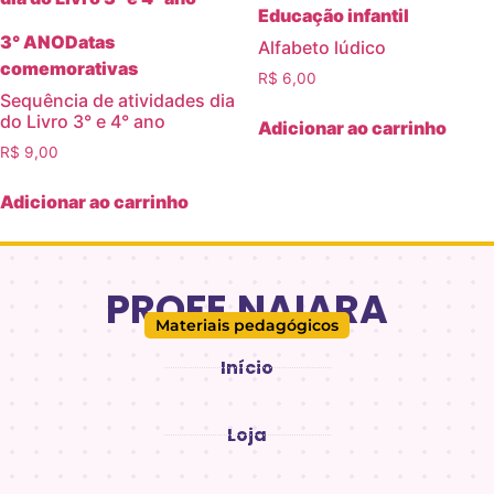
Educação infantil
3° ANO
Datas
Alfabeto lúdico
comemorativas
R$
6,00
Sequência de atividades dia
do Livro 3° e 4° ano
Adicionar ao carrinho
R$
9,00
Adicionar ao carrinho
PROFE.NAIARA
Materiais pedagógicos
Início
Loja