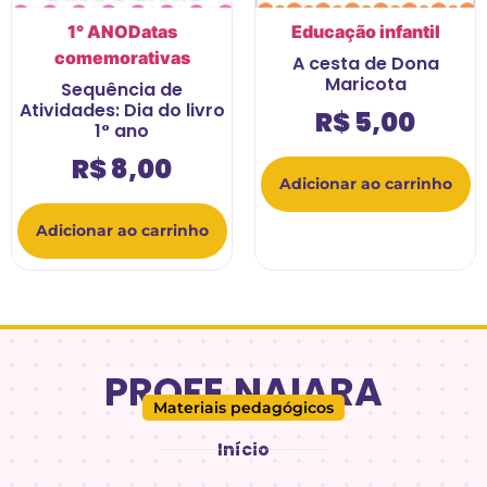
1° ANO
Datas
Educação infantil
comemorativas
A cesta de Dona
Maricota
Sequência de
Atividades: Dia do livro
R$
5,00
1° ano
R$
8,00
Adicionar ao carrinho
Adicionar ao carrinho
PROFE.NAIARA
Materiais pedagógicos
Início