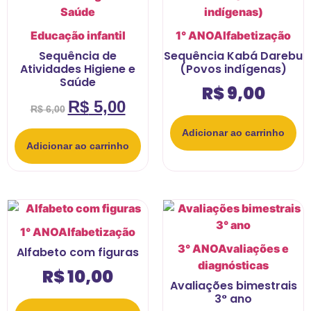
Educação infantil
1° ANO
Alfabetização
Sequência de
Sequência Kabá Darebu
Atividades Higiene e
(Povos indígenas)
Saúde
R$
9,00
R$
5,00
R$
6,00
Adicionar ao carrinho
Adicionar ao carrinho
1° ANO
Alfabetização
3° ANO
Avaliações e
Alfabeto com figuras
diagnósticas
R$
10,00
Avaliações bimestrais
3° ano