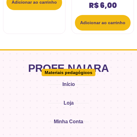
Adicionar ao carrinho
R$
6,00
Adicionar ao carrinho
PROFE.NAIARA
Materiais pedagógicos
Início
Loja
Minha Conta