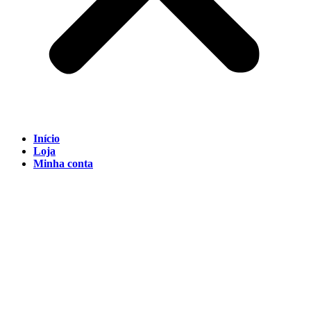
Início
Loja
Minha conta