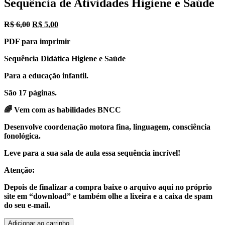
Sequência de Atividades Higiene e Saúde
O
O
R$
6,00
R$
5,00
preço
preço
PDF para imprimir
original
atual
era:
é:
Sequência Didática Higiene e Saúde
R$ 6,00.
R$ 5,00.
Para a educação infantil.
São 17 páginas.
🌈 Vem com as habilidades BNCC
Desenvolve coordenação motora fina, linguagem, consciência
fonológica.
Leve para a sua sala de aula essa sequência incrível!
Atenção:
Depois de finalizar a compra baixe o arquivo aqui no próprio
site em “download” e também olhe a lixeira e a caixa de spam
do seu e-mail.
Sequência
Adicionar ao carrinho