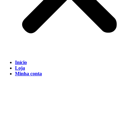
Início
Loja
Minha conta