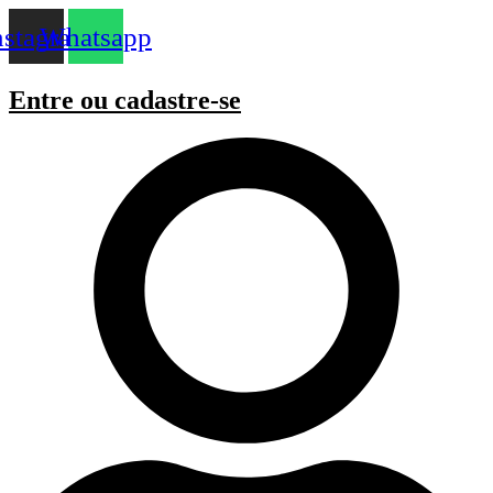
Pular
nstagram
Whatsapp
para
o
conteúdo
Entre
ou
cadastre-se