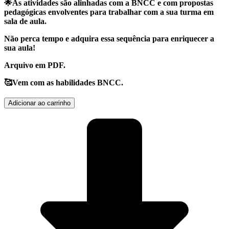
🌟As atividades são alinhadas com a BNCC e com propostas
pedagógicas envolventes para trabalhar com a sua turma em
sala de aula.
Não perca tempo e adquira essa sequência para enriquecer a
sua aula!
Arquivo em PDF.
🥰Vem com as habilidades BNCC.
Sequência
Adicionar ao carrinho
de
Atividades
-
Verdadeiro
Natal
3°
ano
quantidade