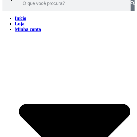
Início
Loja
Minha conta