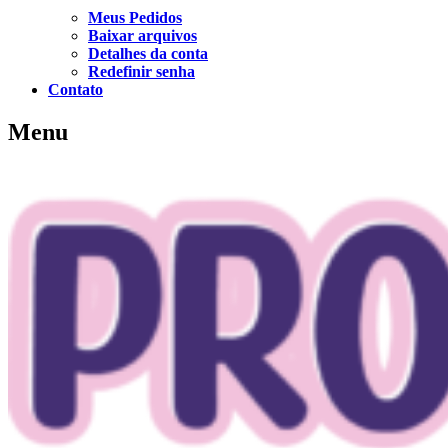
Meus Pedidos
Baixar arquivos
Detalhes da conta
Redefinir senha
Contato
Menu