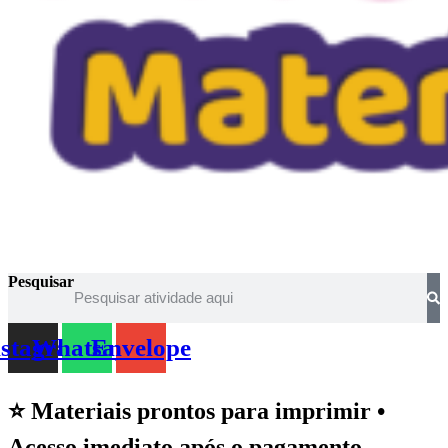
Pesquisar
nstagram
Whatsapp
Envelope
⭐ Materiais prontos para imprimir •
Acesso imediato após o pagamento