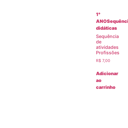
1°
ANO
Sequênc
didáticas
Sequência
de
atividades
Profissões
R$
7,00
Adicionar
ao
carrinho