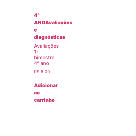
4°
ANO
Avaliações
e
diagnósticas
Avaliações
1°
bimestre
4° ano
R$
6,00
Adicionar
ao
carrinho