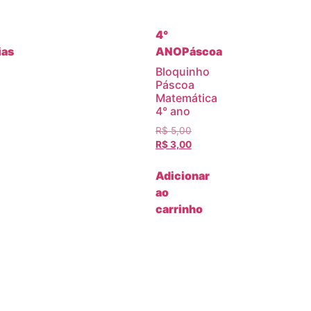
4°
ias
ANO
Páscoa
Bloquinho
Páscoa
Matemática
4° ano
R$
5,00
R$
3,00
Adicionar
ao
carrinho