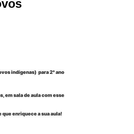
ovos
o
ovos indígenas) para 2°
ano
s, em sala de aula com esse
e que enriquece a sua aula!