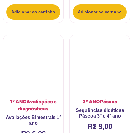
Adicionar ao carrinho
Adicionar ao carrinho
1° ANO
Avaliações e
3° ANO
Páscoa
diagnósticas
Sequências didáticas
Páscoa 3° e 4° ano
Avaliações Bimestrais 1°
ano
R$
9,00