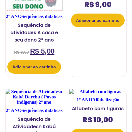
R$
9,00
2° ANO
Sequências didáticas
Adicionar ao carrinho
Sequência de
atividades A casa e
seu dono 2° ano
R$
5,00
R$
6,00
Adicionar ao carrinho
1° ANO
Alfabetização
Alfabeto com figuras
2° ANO
Sequências didáticas
R$
10,00
Sequência de
Atividadesn Kabá