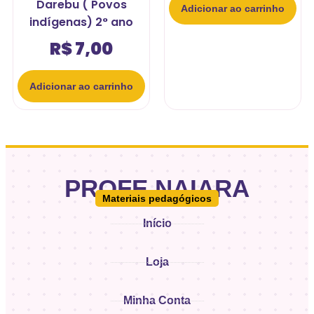
Darebu ( Povos
Adicionar ao carrinho
indígenas) 2° ano
R$
7,00
Adicionar ao carrinho
PROFE.NAIARA
Materiais pedagógicos
Início
Loja
Minha Conta