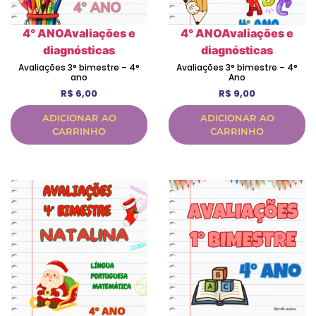
4° ANO
Avaliações e
4° ANO
Avaliações e
diagnósticas
diagnósticas
Avaliações 3° bimestre – 4°
Avaliações 3° bimestre – 4°
ano
Ano
R$
6,00
R$
9,00
ADICIONAR AO
ADICIONAR AO
CARRINHO
CARRINHO