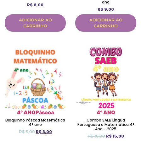
ano
R$
6,00
R$
9,00
ADICIONAR AO
ADICIONAR AO
CARRINHO
CARRINHO
4° ANO
Páscoa
4° ANO
Bloquinho Páscoa Matemática
Combo SAEB Língua
4° ano
Portuguesa e Matemática 4°
Ano – 2025
R$
3,00
R$
5,00
R$
15,00
R$
16,00