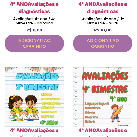
4° ANO
Avaliações e
4° ANO
Avaliações e
diagnósticas
diagnósticas
Avaliações 4° ano / 4°
Avaliações 4° ano / 1°
bimestre – Natalina
Bimestre – 2026
R$
6,00
R$
10,00
ADICIONAR AO
ADICIONAR AO
CARRINHO
CARRINHO
4° ANO
Avaliações e
4° ANO
Avaliações e