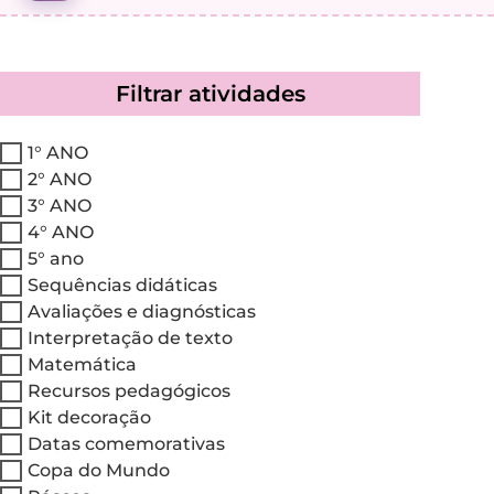
MINHA CONTA
Filtrar atividades
1° ANO
2° ANO
3° ANO
4° ANO
5° ano
Sequências didáticas
Avaliações e diagnósticas
Interpretação de texto
Matemática
Recursos pedagógicos
Kit decoração
Datas comemorativas
Copa do Mundo