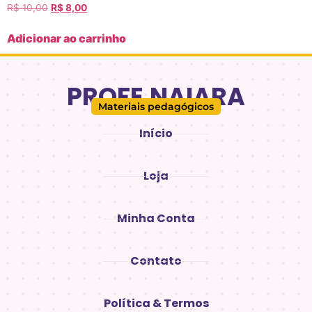
R$
10,00
R$
8,00
Adicionar ao carrinho
PROFE.NAIARA
Materiais pedagógicos
Início
Loja
Minha Conta
Contato
Política & Termos