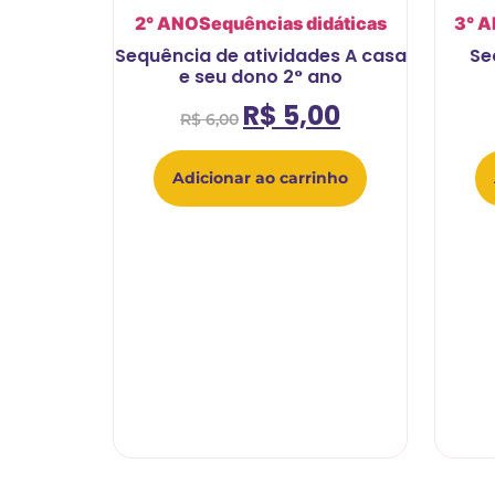
2° ANO
Sequências didáticas
3° 
Sequência de atividades A casa
Se
e seu dono 2° ano
R$
5,00
R$
6,00
Adicionar ao carrinho