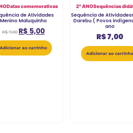
ANO
Datas comemorativas
2° ANO
Sequências didá
quência de Atividades
Sequência de Atividades
Menino Maluquinho
Darebu ( Povos indígen
ano
R$
5,00
R$
7,00
R$
7,00
Adicionar ao carrinho
Adicionar ao carrinh