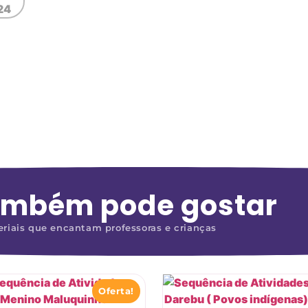
ambém pode gostar
riais que encantam professoras e crianças
Oferta!