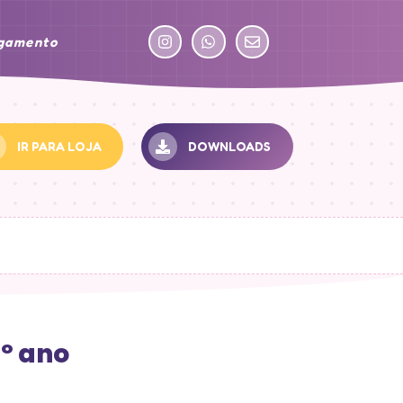
agamento
IR PARA LOJA
DOWNLOADS
º ano