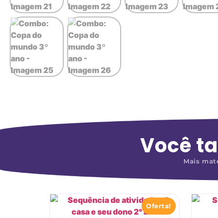
Você t
Mais mate
Oferta!