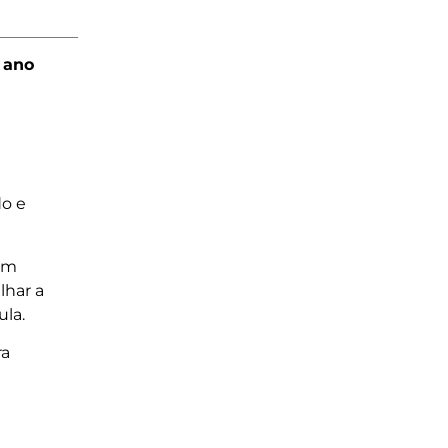
 ano
do e
com
lhar a
la.
ra