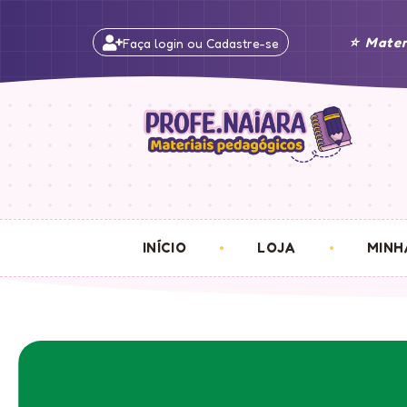
⭐ Mater
Faça login ou Cadastre-se
INÍCIO
LOJA
MINH