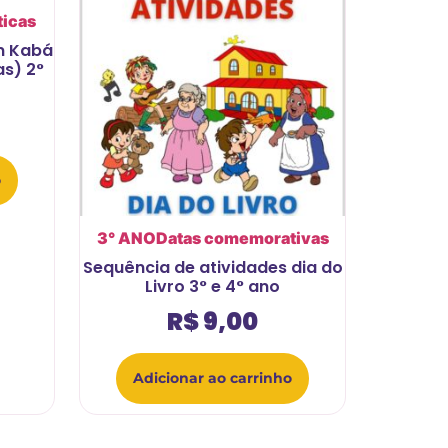
ticas
n Kabá
as) 2°
o
3° ANO
Datas comemorativas
Sequência de atividades dia do
Livro 3° e 4° ano
R$
9,00
Adicionar ao carrinho