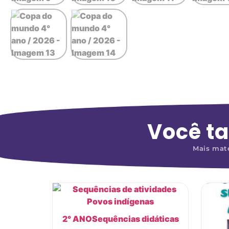
Você t
Mais mate
2° ANO
Sequências didáticas