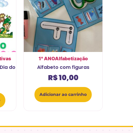
tivas
1° ANO
Alfabetização
Dia do
Alfabeto com figuras
R$
10,00
Adicionar ao carrinho
o