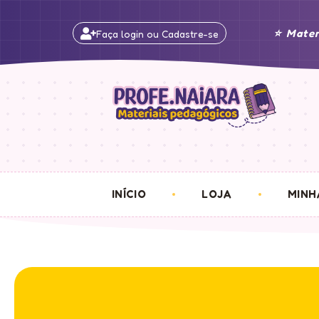
⭐ Mater
Faça login ou Cadastre-se
INÍCIO
LOJA
MINH