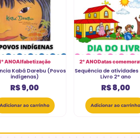
1° ANO
Alfabetização
2° ANO
Datas comemora
ncia Kabá Darebu (Povos
Sequência de atividades 
indígenas)
Livro 2° ano
R$
9,00
R$
8,00
Adicionar ao carrinho
Adicionar ao carrinh