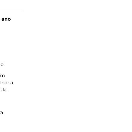
° ano
o.
com
lhar a
la.
ra