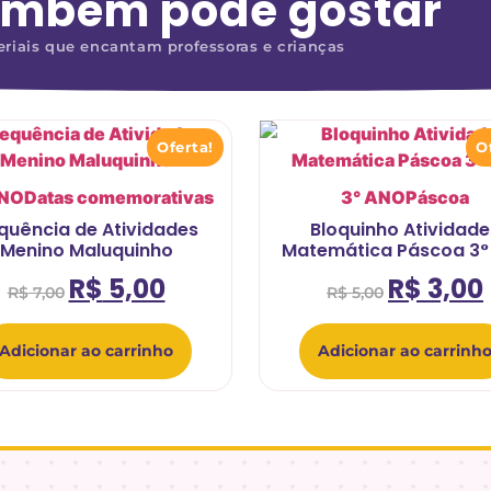
ambém pode gostar
riais que encantam professoras e crianças
Oferta!
O
ANO
Datas comemorativas
3° ANO
Páscoa
quência de Atividades
Bloquinho Atividade
Menino Maluquinho
Matemática Páscoa 3°
R$
5,00
R$
3,00
R$
7,00
R$
5,00
Adicionar ao carrinho
Adicionar ao carrinh