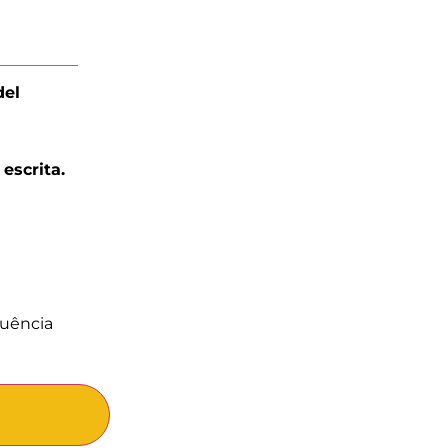
del
 escrita.
quência