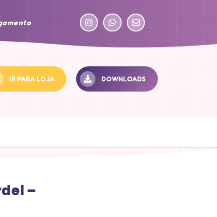
agamento
IR PARA LOJA
DOWNLOADS
rdel –