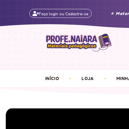
⭐ Mater
Faça login ou Cadastre-se
INÍCIO
LOJA
MINH