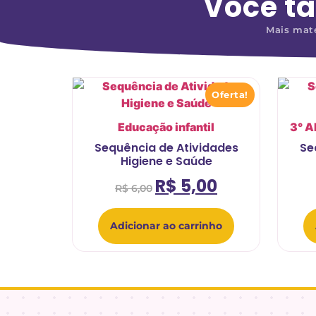
Você t
Mais mate
Oferta!
Educação infantil
3° 
Sequência de Atividades
Se
Higiene e Saúde
R$
5,00
R$
6,00
Adicionar ao carrinho