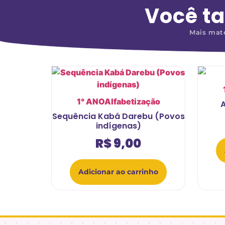
Você t
Mais mate
1° ANO
Alfabetização
A
Sequência Kabá Darebu (Povos
indígenas)
R$
9,00
Adicionar ao carrinho