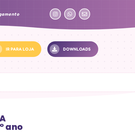
agamento
IR PARA LOJA
DOWNLOADS
 A
° ano