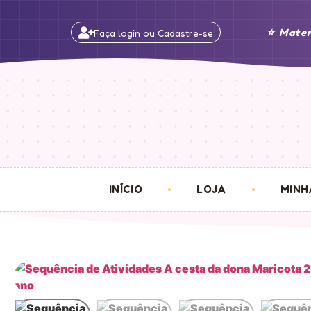
⭐ Mater
Faça login ou Cadastre-se
INÍCIO
LOJA
MINH