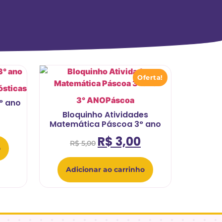
Oferta!
ósticas
3° ANO
Páscoa
° ano
Bloquinho Atividades
Matemática Páscoa 3° ano
R$
3,00
R$
5,00
o
Adicionar ao carrinho