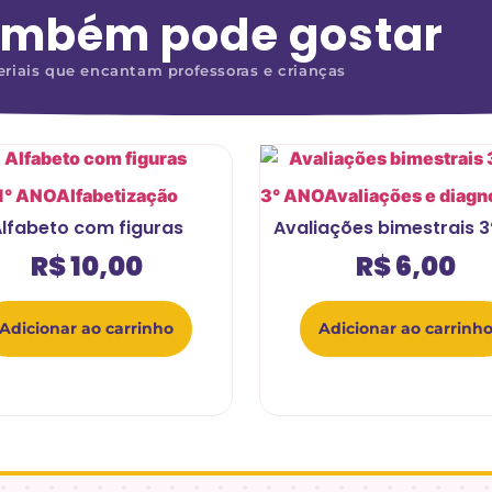
ambém pode gostar
riais que encantam professoras e crianças
1° ANO
Alfabetização
3° ANO
Avaliações e diagn
lfabeto com figuras
Avaliações bimestrais 3
R$
10,00
R$
6,00
Adicionar ao carrinho
Adicionar ao carrinh