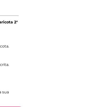
ricota 2°
icota.
rita.
a sua