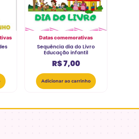
tivas
Datas comemorativas
des
Sequência dia do Livro
o
Educação infantil
R$
7,00
o
Adicionar ao carrinho