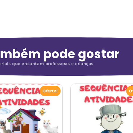
ambém pode gostar
riais que encantam professoras e crianças
Oferta!
O