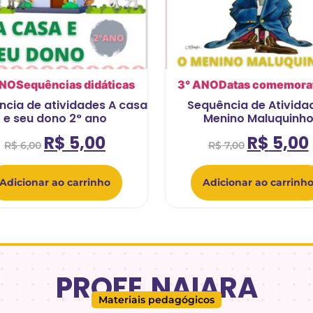
ANO
Sequências didáticas
3° ANO
Datas comemora
cia de atividades A casa
Sequência de Ativida
e seu dono 2° ano
Menino Maluquinh
R$
5,00
R$
5,00
R$
6,00
R$
7,00
Adicionar ao carrinho
Adicionar ao carrinh
PROFE.NAIARA
Materiais pedagógicos