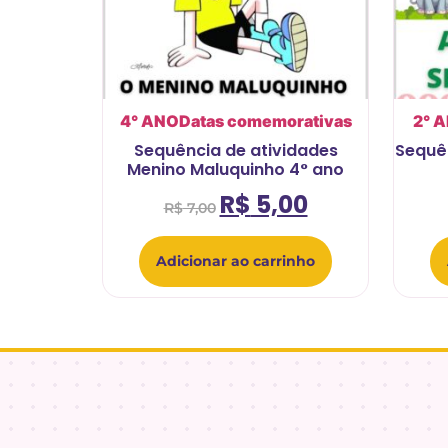
4° ANO
Datas comemorativas
2° 
Sequência de atividades
Sequên
Menino Maluquinho 4° ano
R$
5,00
R$
7,00
Adicionar ao carrinho