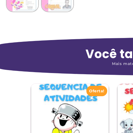
Você t
Mais mate
Oferta!