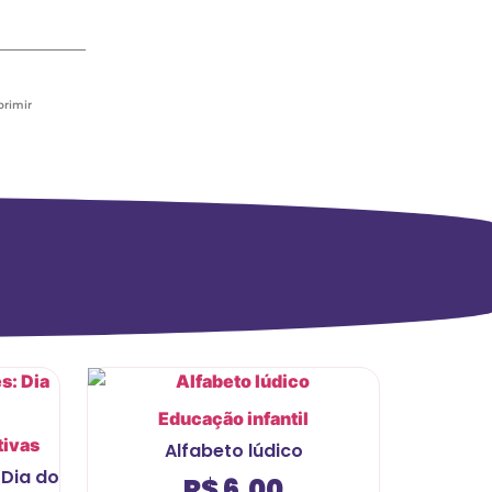
primir
Educação infantil
ivas
Alfabeto lúdico
 Dia do
R$
6,00