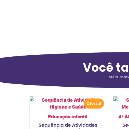
Você t
Mais mate
Oferta!
Educação infantil
4° 
Sequência de Atividades
Se