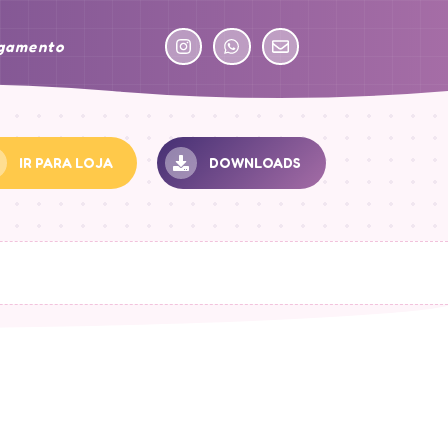
agamento
IR PARA LOJA
DOWNLOADS
: