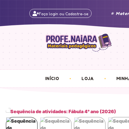
⭐ Mater
Faça login ou Cadastre-se
INÍCIO
LOJA
MINH