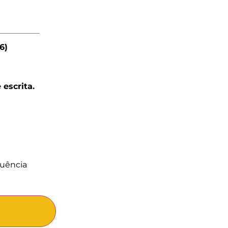
6)
 escrita.
quência