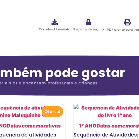
Donwload Imediato
Pagamento seguro
PDF pronto para im
ambém pode gostar
riais que encantam professoras e crianças
Oferta!
ANO
Datas comemorativas
1° ANO
Datas comemorat
quência de atividades
Sequência de Atividades: