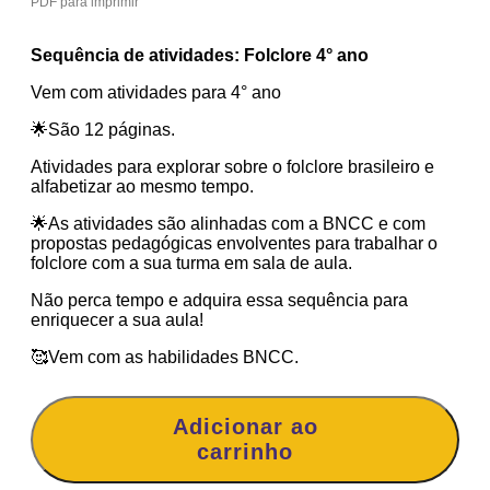
PDF para imprimir
Sequência de atividades: Folclore 4° ano
Vem com atividades para 4° ano
🌟São 12 páginas.
Atividades para explorar sobre o folclore brasileiro e
alfabetizar ao mesmo tempo.
🌟As atividades são alinhadas com a BNCC e com
propostas pedagógicas envolventes para trabalhar o
folclore com a sua turma em sala de aula.
Não perca tempo e adquira essa sequência para
enriquecer a sua aula!
🥰Vem com as habilidades BNCC.
Sequência
de
Adicionar ao
atividades
carrinho
Folclore
4°