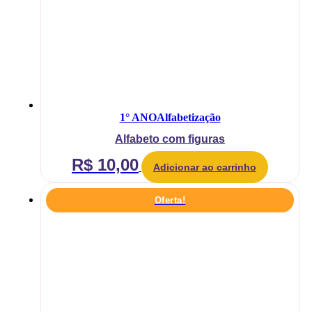
1° ANO
Alfabetização
Alfabeto com figuras
R$
10,00
Adicionar ao carrinho
Oferta!