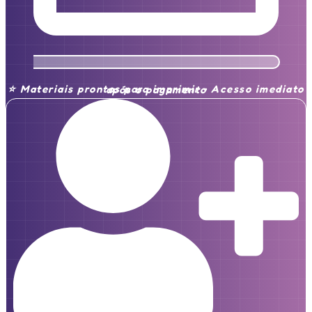
⭐ Materiais prontos para imprimir • Acesso imediato após o pagamento