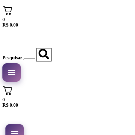
0
R$
0,00
Pesquisar
Minha conta
0
R$
0,00