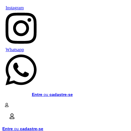
Pular
Instagram
para
o
conteúdo
Whatsapp
Entre
ou
cadastre-se
Entre
ou
cadastre-se