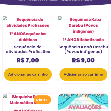
1° ANO
Sequências
didáticas
1° ANO
Alfabetização
Sequência de
Sequência Kabá Darebu
atividades Profissões
(Povos indígenas)
R$
7,00
R$
9,00
Adicionar ao carrinho
Adicionar ao carrinho
Oferta!
4° ANO
Páscoa