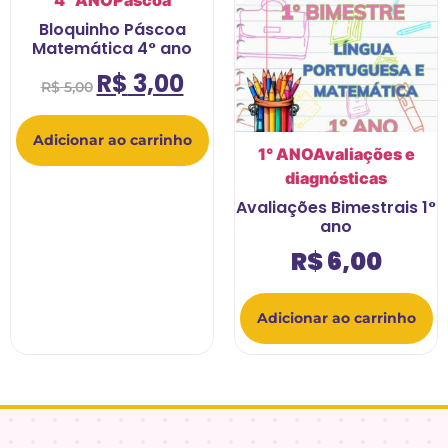
Bloquinho Páscoa
Matemática 4° ano
R$
3,00
R$
5,00
Adicionar ao carrinho
1° ANO
Avaliações e
diagnósticas
Avaliações Bimestrais 1°
ano
R$
6,00
Adicionar ao carrinho