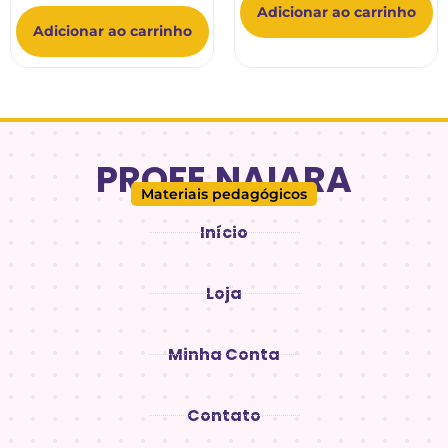
Adicionar ao carrinho
Adicionar ao carrinho
PROFE.NAIARA
Materiais pedagógicos
Início
Loja
Minha Conta
Contato