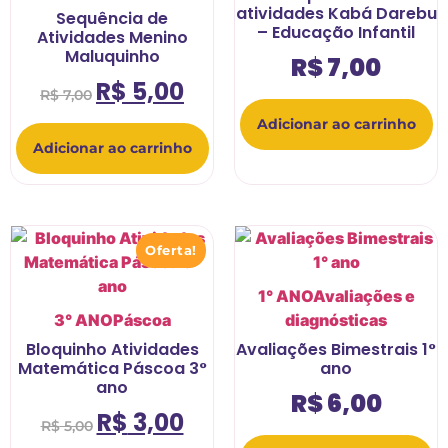
atividades Kabá Darebu
Sequência de
– Educação Infantil
Atividades Menino
Maluquinho
R$
7,00
R$
5,00
R$
7,00
Adicionar ao carrinho
Adicionar ao carrinho
Oferta!
1° ANO
Avaliações e
3° ANO
Páscoa
diagnósticas
Bloquinho Atividades
Avaliações Bimestrais 1°
Matemática Páscoa 3°
ano
ano
R$
6,00
R$
3,00
R$
5,00